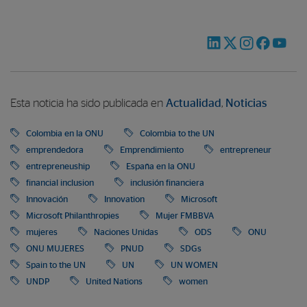
Esta noticia ha sido publicada en
Actualidad
,
Noticias
Colombia en la ONU
Colombia to the UN
emprendedora
Emprendimiento
entrepreneur
entrepreneuship
España en la ONU
financial inclusion
inclusión financiera
Innovación
Innovation
Microsoft
Microsoft Philanthropies
Mujer FMBBVA
mujeres
Naciones Unidas
ODS
ONU
ONU MUJERES
PNUD
SDGs
Spain to the UN
UN
UN WOMEN
UNDP
United Nations
women