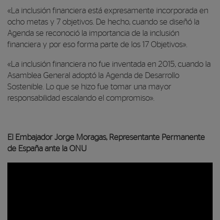
00:00
«La inclusión financiera está expresamente incorporada en
00:00
ocho metas y 7 objetivos. De hecho, cuando se diseñó la
06:47
Agenda se reconoció la importancia de la inclusión
financiera y por eso forma parte de los 17 Objetivos».
«La inclusión financiera no fue inventada en 2015, cuando la
Asamblea General adoptó la Agenda de Desarrollo
Sostenible. Lo que se hizo fue tomar una mayor
responsabilidad escalando el compromiso».
El Embajador Jorge Moragas, Representante Permanente
de España ante la ONU
Reproductor de vídeo