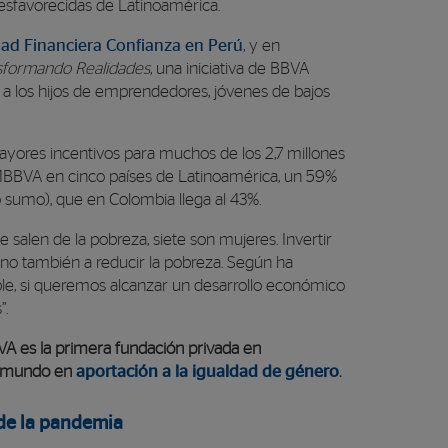
sfavorecidas de Latinoamérica.
ad Financiera Confianza en Perú
, y en
sformando Realidades
, una iniciativa de BBVA
a los hijos de emprendedores, jóvenes de bajos
yores incentivos para muchos de los 2,7 millones
BBVA en cinco países de Latinoamérica, un 59%
 sumo), que en Colombia llega al 43%.
alen de la pobreza, siete son mujeres. Invertir
sino también a reducir la pobreza.
Según ha
able, si queremos alcanzar un desarrollo económico
”.
A es la primera fundación privada en
l mundo en
aportación a la igualdad de género
.
 de la pandemia