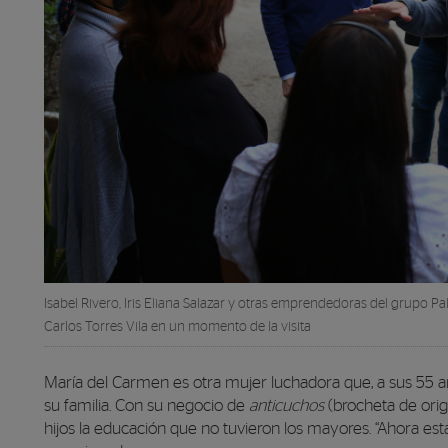
Isabel Rivero, Iris Eliana Salazar y otras emprendedoras del grupo P
Carlos Torres Vila en un momento de la visita
María del Carmen es otra mujer luchadora que, a sus 55 a
su familia. Con su negocio de
anticuchos
(brocheta de ori
hijos la educación que no tuvieron los mayores. “Ahora est