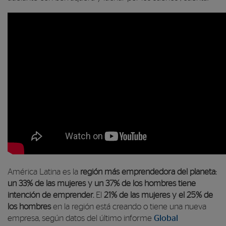
América Latina es la
región más emprendedora del planeta:
un 33% de las mujeres y un 37% de los hombres tiene
intención de emprender
.
El
21% de las mujeres y el 25% de
los hombres
en la región está creando o tiene una nueva
empresa, según datos del último informe
Global