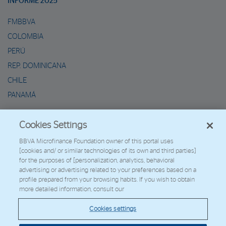
INFORME 2025
FMBBVA
COLOMBIA
PERÚ
REP. DOMINICANA
CHILE
PANAMÁ
METAVERSO DE MARIO
Cookies Settings
2026 - Fundación Microfinanzas BBVA
BBVA Microfinance Foundation owner of this portal uses
[cookies and/ or similar technologies of its own and third parties]
Trabaja con nosotros
for the purposes of [personalization, analytics, behavioral
advertising or advertising related to your preferences based on a
profile prepared from your browsing habits. If you wish to obtain
more detailed information, consult our
© Copyright 2026 - FMBBVA.
Cookies settings
Política de Cookies
Aviso Legal
Datos Personales
Web Corporativa