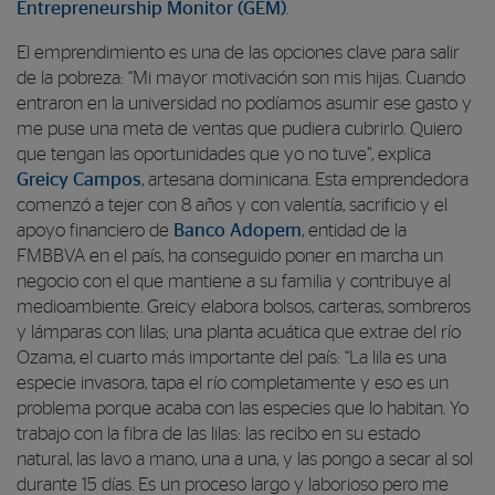
Entrepreneurship Monitor (GEM)
.
El emprendimiento es una de las opciones clave para salir
de la pobreza: “Mi mayor motivación son mis hijas. Cuando
entraron en la universidad no podíamos asumir ese gasto y
me puse una meta de ventas que pudiera cubrirlo. Quiero
que tengan las oportunidades que yo no tuve”, explica
Greicy Campos
, artesana dominicana. Esta emprendedora
comenzó a tejer con 8 años y con valentía, sacrificio y el
apoyo financiero de
Banco Adopem
, entidad de la
FMBBVA en el país, ha conseguido poner en marcha un
negocio con el que mantiene a su familia y contribuye al
medioambiente. Greicy elabora bolsos, carteras, sombreros
y lámparas con lilas; una planta acuática que extrae del río
Ozama, el cuarto más importante del país: “La lila es una
especie invasora, tapa el río completamente y eso es un
problema porque acaba con las especies que lo habitan. Yo
trabajo con la fibra de las lilas: las recibo en su estado
natural, las lavo a mano, una a una, y las pongo a secar al sol
durante 15 días. Es un proceso largo y laborioso pero me