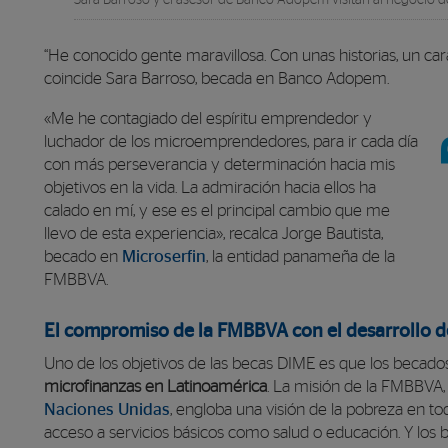
Sara Barroso y el asesor de Banco Adopem visitan al negoci
“He conocido gente maravillosa. Con unas historias, un cará
coincide Sara Barroso, becada en Banco Adopem.
«Me he contagiado del espíritu emprendedor y
luchador de los microemprendedores, para ir cada día
con más perseverancia y determinación hacia mis
objetivos en la vida. La admiración hacia ellos ha
calado en mí, y ese es el principal cambio que me
llevo de esta experiencia», recalca Jorge Bautista,
becado en
Microserfin
, la entidad panameña de la
FMBBVA.
El compromiso de la FMBBVA con el desarrollo d
Uno de los objetivos de las becas DIME es que los becad
microfinanzas en Latinoamérica
. La misión de la FMBBVA,
Naciones Unidas
, engloba una visión de la pobreza en t
acceso a servicios básicos como salud o educación. Y lo