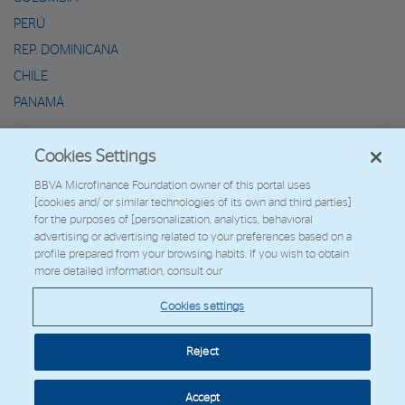
PERÚ
REP. DOMINICANA
CHILE
PANAMÁ
METAVERSO DE MARIO
Cookies Settings
2026 - Fundación Microfinanzas BBVA
BBVA Microfinance Foundation owner of this portal uses
[cookies and/ or similar technologies of its own and third parties]
Trabaja con nosotros
for the purposes of [personalization, analytics, behavioral
advertising or advertising related to your preferences based on a
profile prepared from your browsing habits. If you wish to obtain
more detailed information, consult our
© Copyright 2026 - FMBBVA.
Cookies settings
Política de Cookies
Aviso Legal
Datos Personales
Web Corporativa
BBVA
Reject
Cookies settings
Accept