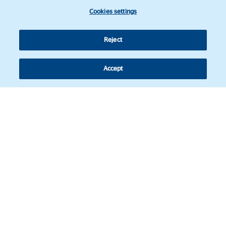
Cookies settings
Reject
Accept
Síguenos
© Copyright 2026 - Revista de actualidad jurídica de América Latina.
Política de Cookies