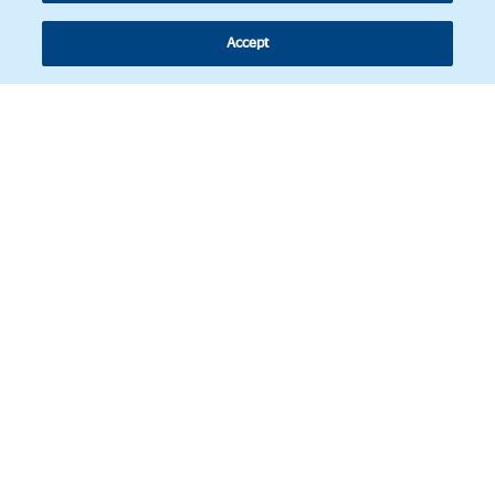
Accept
Síguenos
© Copyright 2026 - Revista de actualidad jurídica de América Latina.
Política de Cookies
Aviso legal
Datos Personales
Web Corporativa BBVA