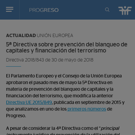
Progreso
Revista
Estas
de
en:
actualidd
ACTUALIDAD
UNIÓN EUROPEA
5ª Directiva sobre prevención del blanqueo de
capitales y financiación del terrorismo
Directiva 2018/843 de 30 de mayo de 2018
El Parlamento Europeo y el Consejo de la Unión Europea
aprobaron el pasado mes de mayo la 5ª Directiva en
materia de prevención del blanqueo de capitales y la
financiación del terrorismo, que modifica la anterior
Directiva UE 2015/849
, publicada en septiembre de 2015 y
que analizamos en uno de los
primeros números
de
Progreso.
A pesar de considerar la 4ª Directiva como el “
principal