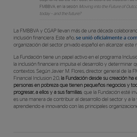
FMBBVA, en la sesión
Moving into the Future of Outc
today – and the future?
La FMBBVA y CGAP llevan más de una década colaborando 
inclusión financiera. Este año,
se unió oficialmente a com
organización del sector privado español en alcanzar este 
La Fundación tiene un papel activo en el programa Inclusi
la inclusión financiera impulsa el desarrollo y determinar
contextos. Según Javier M. Flores, director general de l
Financial Inclusion 2.0,
la Fundación desde su creación ha 
personas en pobreza que tienen pequeños negocios y toda 
progresar, a ellos y a sus familias
; que la Fundación esté in
es una manera de contribuir al desarrollo del sector y a l
aprendiendo e innovando con las principales organizacion