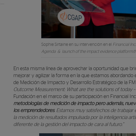
Sophie Sirtaine en su intervención en el
Financial Inc
Agenda & launch of the impact evidence platform:t
En esta misma línea de aprovechar la oportunidad que brin
mejorar y agilizar la forma en la que estamos abordando e
de Medición de Impacto y Desarrollo Estratégico de la FM
Outcome Measurement: What are the solutions of today – 
Fundación
en el marco de su participación en Financial Inc
metodologías de medición de impacto pero además, nuevas
los emprendedores
. Estamos muy satisfechos de trabajar
la medición de resultados impulsada por la inteligencia art
diferente de la gestión del impacto de cara al futuro.”