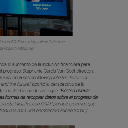
lusion 2.0
: Embracing a New Outcome
he Impact Pathfinder
da el aumento de la inclusión financiera para
l progreso, Stephanie García Van Gool, directora
BBVA, en la sesión
Moving into the Future of
and the future?
aportó la perspectiva de la
lusion 2.0
. García destacó que
“
Existen nuevas
 formas de recopilar datos sobre el progreso de
 en esta iniciativa con CGAP porque creemos que
ificial nos dará una perspectiva excepcional y