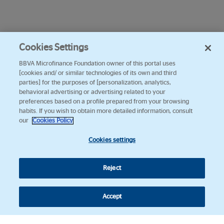
Cookies Settings
BBVA Microfinance Foundation owner of this portal uses
[cookies and/ or similar technologies of its own and third
parties] for the purposes of [personalization, analytics,
behavioral advertising or advertising related to your
preferences based on a profile prepared from your browsing
habits. If you wish to obtain more detailed information, consult
our
Cookies Policy
Cookies settings
Reject
Accept