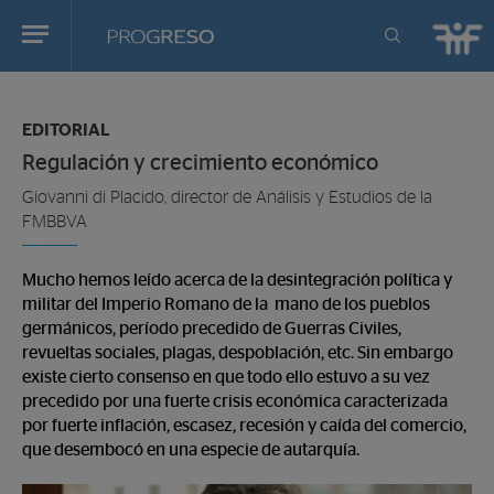
Progreso
Revista
Estas
de
en:
actualidd
EDITORIAL
Regulación y crecimiento económico
Giovanni di Placido, director de Análisis y Estudios de la
FMBBVA
Mucho hemos leído acerca de la desintegración política y
militar del Imperio Romano de la mano de los pueblos
germánicos, período precedido de Guerras Civiles,
revueltas sociales, plagas, despoblación, etc. Sin embargo
existe cierto consenso en que todo ello estuvo a su vez
precedido por una fuerte crisis económica caracterizada
por fuerte inflación, escasez, recesión y caída del comercio,
que desembocó en una especie de autarquía.